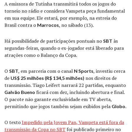
A emissora de Tutinha transmitirá todos os jogos do
torneio no rádio e considera Vampeta peça fundamental
em sua equipe. Ele estará, por exemplo, na estreia do
Brasil contra o
, no sábado (13).
Marrocos
Há possibilidade de participações pontuais no
às
SBT
segundas-feiras, quando o ex-jogador está liberado para
atrações como o Balanço da Copa.
O
, em parceria com o canal
, investiu cerca
SBT
N Sports
de
nos direitos de
US$ 25 milhões (R$ 134,5 milhões)
transmissão. Tiago Leifert narrará 22 partidas, enquanto
ficará com dez, incluindo abertura e final.
Galvão Bueno
O pacote não garante exclusividade em TV aberta,
permitindo que jogos também sejam exibidos pela
.
Globo
O texto
Impedido pela Jovem Pan, Vampeta está fora da
transmissão da Copa no SBT
foi publicado primeiro no