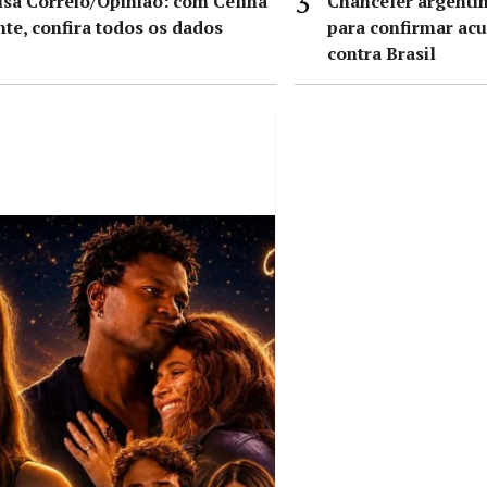
sa Correio/Opinião: com Celina
Chanceler argentin
nte, confira todos os dados
para confirmar acu
contra Brasil