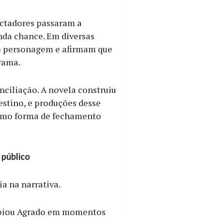
ectadores passaram a
nda chance. Em diversas
do personagem e afirmam que
trama.
ciliação. A novela construiu
estino, e produções desse
como forma de fechamento
 público
a na narrativa.
apoiou Agrado em momentos