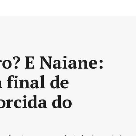
o? E Naiane:
 final de
orcida do