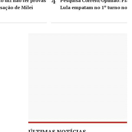
o diz não ter provas
Pesquisa Correio/Opinião: Fláv
sação de Milei
Lula empatam no 1º turno no 
ÚLTIMAS NOTÍCIAS