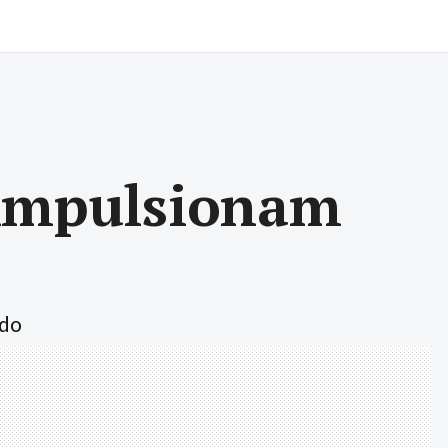
t impulsionam
ado