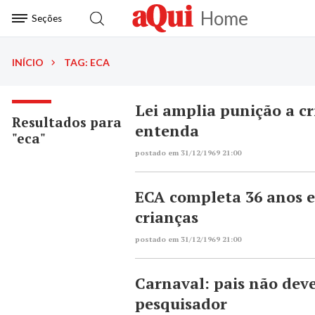
Home
Seções
INÍCIO
TAG: ECA
Lei amplia punição a cr
Resultados para
entenda
"eca"
postado em 31/12/1969 21:00
ECA completa 36 anos e
crianças
postado em 31/12/1969 21:00
Carnaval: pais não dev
pesquisador